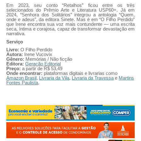
Em 2023, seu conto “Retalhos” ficou entre os três
selecionados do Prêmio Arte e Literatura USP60+. Já em
2024, “Senhora dos Solitários” integrou a antologia “Quem,
onde e adeus”, da editora Sinete. Mas é em “O Filho Perdido”
que Irene encontra sua voz mais contundente — uma escrita
seca, íntima e corajosa, capaz de transformar devastação em
narrativa.
Serviço
Livro:
O Filho Perdido
Autora:
Irene Vucovix
Gênero:
Memórias / Não ficção
Editora:
Geração Editorial
Preço:
a partir de R$ 53,49
Onde encontrar:
plataformas digitais e livrarias como
Amazon Brasil
,
Livraria da Vila
,
Livraria da Travessa
e
Martins
Fontes Paulista
.