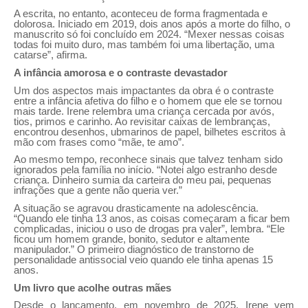
A escrita, no entanto, aconteceu de forma fragmentada e
dolorosa. Iniciado em 2019, dois anos após a morte do filho, o
manuscrito só foi concluído em 2024. “Mexer nessas coisas
todas foi muito duro, mas também foi uma libertação, uma
catarse”, afirma.
A infância amorosa e o contraste devastador
Um dos aspectos mais impactantes da obra é o contraste
entre a infância afetiva do filho e o homem que ele se tornou
mais tarde. Irene relembra uma criança cercada por avós,
tios, primos e carinho. Ao revisitar caixas de lembranças,
encontrou desenhos, ubmarinos de papel, bilhetes escritos à
mão com frases como “mãe, te amo”.
Ao mesmo tempo, reconhece sinais que talvez tenham sido
ignorados pela família no início. “Notei algo estranho desde
criança. Dinheiro sumia da carteira do meu pai, pequenas
infrações que a gente não queria ver.”
A situação se agravou drasticamente na adolescência.
“Quando ele tinha 13 anos, as coisas começaram a ficar bem
complicadas, iniciou o uso de drogas pra valer”, lembra. “Ele
ficou um homem grande, bonito, sedutor e altamente
manipulador.” O primeiro diagnóstico de transtorno de
personalidade antissocial veio quando ele tinha apenas 15
anos.
Um livro que acolhe outras mães
Desde o lançamento, em novembro de 2025, Irene vem