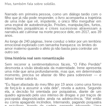
Mas, também fala sobre solidão.
Narrado em primeira pessoa, como um diálogo tardio com o
filho que já não pode responder, o livro acompanha a trajetória
de uma mãe que vê, impotente, o único filho mergulhar em
uma espiral de autodestruição. Prisões, manipulações, furtos,
internações psiquiátricas e crises sucessivas atravessam a
narrativa até culminar na morte precoce dele, em 2017, aos 39
anos.
Ao longo de 240 páginas, Irene conduz o leitor por um território
emocional explorado com tamanha franqueza: os limites do
amor materno quando o afeto já não basta para controlar um
outro ser.
Uma história real sem romantização
Sem recorrer a sentimentalismos fáceis, “O Filho Perdido”
desmonta a visão idealizada da maternidade. Irene apresenta
uma mãe que ama profundamente, mas que, em determinado
momento, precisa se afastar do filho para sobreviver — e
talvez tentar salvá-lo.
“Eu fiquei afastada do meu filho por 19 anos como uma forma
de forçá-lo a assumir a vida dele”, revela a autora. Segundo
ela, a decisão foi orientada por psiquiatras, diante de um
quadro agravado pelo uso intenso de drogas e por traços de
psicopatia diagnosticados ainda na adolescência. “Até então
eu corria apagando incêndios. Internando, pagando psiquiatra
e psicólogo, tirando da cadeia, pagando advogado. Uma