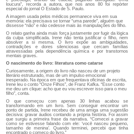
loucura”, recorda a autora, que nos anos 80 foi repórter
especial do jornal O Estado de S. Paulo.
A imagem usada pelos médicos permanece viva em sua
memória: ela precisava se tornar “uma parede”, alguém que
dissesse “não” e não cedesse mais às manipulações do filho.
O relato ganha ainda mais força justamente por fugir da lógica
da culpa simplificada. Irene não tenta justificar o filho, nem
absolver a si mesma. O livro expõe as ambiguidades,
contradições e dores silenciosas que cercam famílias
atravessadas pela dependência química e por transtornos
mentais graves.
O nascimento do livro: literatura como catarse
Curiosamente, a origem do livro não nasceu de um projeto
literário estruturado, mas de um impulso emocional
inesperado. Na época em que frequentava oficinas de escrita,
Irene leu o conto “Onze Filhos”, de Franz Kafka. “Esse conto
me deu um clique: acho que eu vou escrever isso para o meu
filho”, conta.
O que começou com apenas 30 linhas acabou se
transformando em um livro. Sem conseguir encontrar um
ponto de partida, Irene recebeu de uma amiga uma sugestão
decisiva: gravar áudios contando a própria história. Foi assim
que surgiu a primeira frase da narrativa. “Comecei a gravar
como se estivesse falando com ele: ‘você nasceu pequeno,
tamanho de menina’. Quando terminei, percebi que tinha
encontrado o começo do livro.”