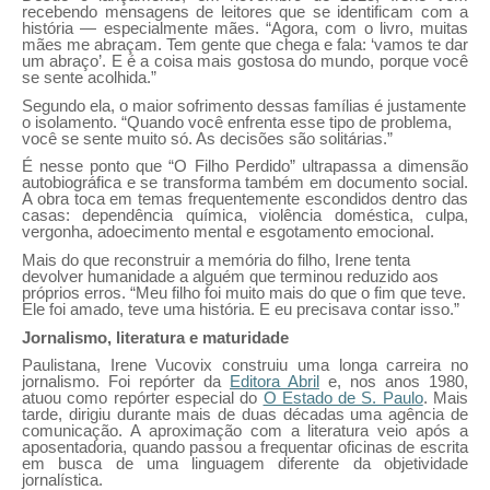
recebendo mensagens de leitores que se identificam com a
história — especialmente mães. “Agora, com o livro, muitas
mães me abraçam. Tem gente que chega e fala: ‘vamos te dar
um abraço’. E é a coisa mais gostosa do mundo, porque você
se sente acolhida.”
Segundo ela, o maior sofrimento dessas famílias é justamente
o isolamento. “Quando você enfrenta esse tipo de problema,
você se sente muito só. As decisões são solitárias.”
É nesse ponto que “O Filho Perdido” ultrapassa a dimensão
autobiográfica e se transforma também em documento social.
A obra toca em temas frequentemente escondidos dentro das
casas: dependência química, violência doméstica, culpa,
vergonha, adoecimento mental e esgotamento emocional.
Mais do que reconstruir a memória do filho, Irene tenta
devolver humanidade a alguém que terminou reduzido aos
próprios erros. “Meu filho foi muito mais do que o fim que teve.
Ele foi amado, teve uma história. E eu precisava contar isso.”
Jornalismo, literatura e maturidade
Paulistana, Irene Vucovix construiu uma longa carreira no
jornalismo. Foi repórter da
Editora Abril
e, nos anos 1980,
atuou como repórter especial do
O Estado de S. Paulo
. Mais
tarde, dirigiu durante mais de duas décadas uma agência de
comunicação. A aproximação com a literatura veio após a
aposentadoria, quando passou a frequentar oficinas de escrita
em busca de uma linguagem diferente da objetividade
jornalística.