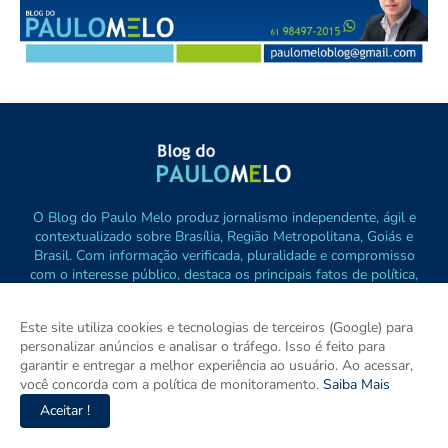
O Blog do Paulo Melo produz jornalismo independente, ágil e
contextualizado sobre Brasília, Região Metropolitana, Goiás e
Brasil. Com informação verificada, pluralidade e compromisso
com o interesse público, destaca os principais fatos de política,
cidades e empreendedorismo. DRT 0010556/DF.
Este site utiliza cookies e tecnologias de terceiros (Google) para
personalizar anúncios e analisar o tráfego. Isso é feito para
garantir e entregar a melhor experiência ao usuário. Ao acessar,
você concorda com a política de monitoramento.
Saiba Mais
Aceitar !