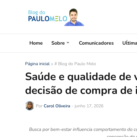
Home
Sobre
Comunicadores
Uĺtim
Página inicial
# Blog do Paulo Melo
Saúde e qualidade de 
decisão de compra de 
Por
Carol Oliveira
-
junho 17, 2026
Busca por bem-estar influencia comportamento do con
concepção de n