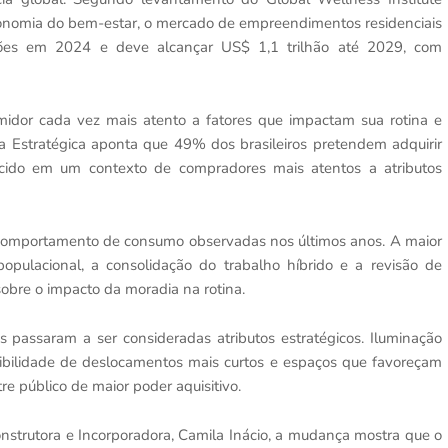
conomia do bem-estar, o mercado de empreendimentos residenciais
hões em 2024 e deve alcançar US$ 1,1 trilhão até 2029, com
midor cada vez mais atento a fatores que impactam sua rotina e
a Estratégica aponta que 49% dos brasileiros pretendem adquirir
ido em um contexto de compradores mais atentos a atributos
comportamento de consumo observadas nos últimos anos. A maior
pulacional, a consolidação do trabalho híbrido e a revisão de
bre o impacto da moradia na rotina.
ais passaram a ser consideradas atributos estratégicos. Iluminação
ssibilidade de deslocamentos mais curtos e espaços que favoreçam
e público de maior poder aquisitivo.
strutora e Incorporadora, Camila Inácio, a mudança mostra que o