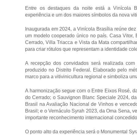
Entre os destaques da noite está a Vinícola Bra
experiência e um dos maiores símbolos da nova vitiv
Inaugurada em 2024, a Vinícola Brasília reúne dez v
um modelo cooperado único no país. Casa Vitor, E
Cerrado, Villa Triacca e Vista da Mata compartilh
para criar rótulos que representam a identidade co
A recepção dos convidados será realizada com 
produzido no Distrito Federal. Elaborado pelo méto
marco para a vitivinicultura regional e simboliza u
A harmonização segue com o Entre Eixos Rosé, da V
do Cerrado; o Sauvignon Blanc Speciale 2024, da 
Brasil na Avaliação Nacional de Vinhos e venced
Brasil; e o Vernáculo Syrah 2023, da Oma Sena, 
importante reconhecimento internacional concedido 
O ponto alto da experiência será o Monumental Syra