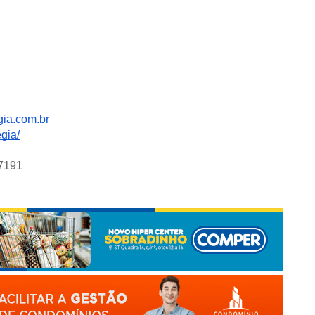
gia.com.br
gia/
-7191