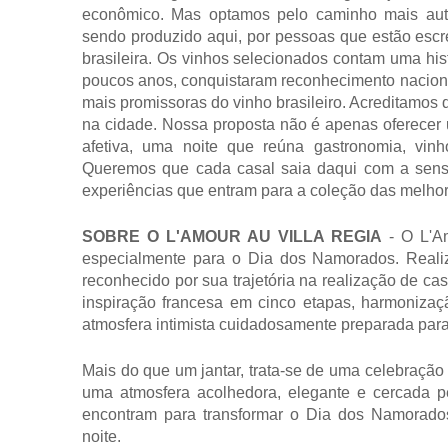
econômico. Mas optamos pelo caminho mais autênt
sendo produzido aqui, por pessoas que estão escreve
brasileira. Os vinhos selecionados contam uma his
poucos anos, conquistaram reconhecimento nacional 
mais promissoras do vinho brasileiro. Acreditamos q
na cidade. Nossa proposta não é apenas oferecer 
afetiva, uma noite que reúna gastronomia, vin
Queremos que cada casal saia daqui com a sensaç
experiências que entram para a coleção das melho
SOBRE O L'AMOUR AU VILLA REGIA
 - O L'A
especialmente para o Dia dos Namorados. Reali
reconhecido por sua trajetória na realização de c
inspiração francesa em cinco etapas, harmonizaçã
atmosfera intimista cuidadosamente preparada para
Mais do que um jantar, trata-se de uma celebração 
uma atmosfera acolhedora, elegante e cercada pel
encontram para transformar o Dia dos Namorad
noite.