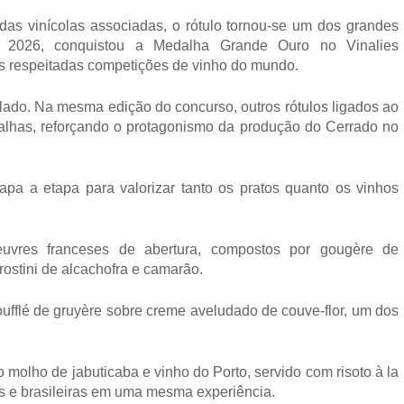
das vinícolas associadas, o rótulo tornou-se um dos grandes 
 Em 2026, conquistou a Medalha Grande Ouro no Vinalies 
is respeitadas competições de vinho do mundo.
olado. Na mesma edição do concurso, outros rótulos ligados ao 
lhas, reforçando o protagonismo da produção do Cerrado no 
pa a etapa para valorizar tanto os pratos quanto os vinhos 
vres franceses de abertura, compostos por gougère de 
rostini de alcachofra e camarão.
fflé de gruyère sobre creme aveludado de couve-flor, um dos 
molho de jabuticaba e vinho do Porto, servido com risoto à la 
as e brasileiras em uma mesma experiência.