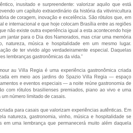
ico, inusitado e surpreendente: valorizar aquilo que está 
ndo um capítulo extraordinário da história da vitivinicultura 
tória de coragem, inovação e excelência. São rótulos que, em 
e internacional e que hoje colocam Brasília entre as regiões 
ue não existe outra experiência igual a esta acontecendo hoje 
um jantar para o Dia dos Namorados, mas criar uma memória 
ho, natureza, música e hospitalidade em um mesmo lugar. 
ão de ter vivido algo verdadeiramente especial. Daquelas 
res lembranças gastronômicas da vida."
mour au Villa Regia é uma experiência gastronômica criada 
zada em meio aos jardins do Spazio Villa Regia — espaço 
asamentos e eventos especiais — a noite reúne gastronomia de 
o com rótulos brasilienses premiados, piano ao vivo e uma 
 um número limitado de casais.
criada para casais que valorizam experiências autênticas. Em 
a natureza, gastronomia, vinho, música e hospitalidade se 
os em uma lembrança que permanecerá muito além daquela 