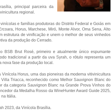
sília, principal parceira da 
inicultura regional.
inícolas e famílias produtoras do Distrito Federal e Goiás em 
rcoara, Horus, Marchese, Miró, Monte Alvor, Oma Sena, Alto 
am estrutura de vinificação e unem o melhor de seus vinhedos 
letiva da produção do Cerrado.
o BSB Brut Rosé, primeiro e atualmente único espumante 
do tradicional a partir da uva Syrah, o rótulo representa um 
ma nova fase da produção local.
inícola Horus, uma das pioneiras da moderna vitivinicultura 
Villa Triacca, reconhecido como Melhor Sauvignon Blanc do 
or da categoria Sauvignon Blanc na Grande Prova Vinhos do 
vencedor da Medalha Rosso da WineHunter Award Guide 2025, 
na Itália.
h 2023, da Vinícola Brasília.