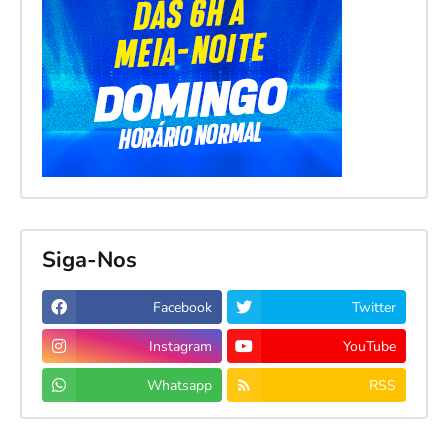
Siga-Nos
Facebook
Twitter
Instagram
YouTube
Whatsapp
RSS