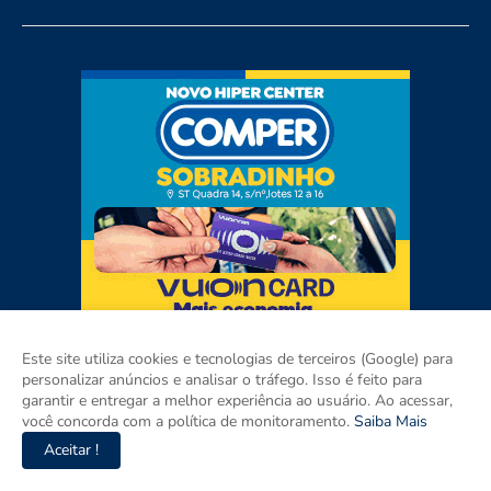
Este site utiliza cookies e tecnologias de terceiros (Google) para
personalizar anúncios e analisar o tráfego. Isso é feito para
garantir e entregar a melhor experiência ao usuário. Ao acessar,
você concorda com a política de monitoramento.
Saiba Mais
Aceitar !