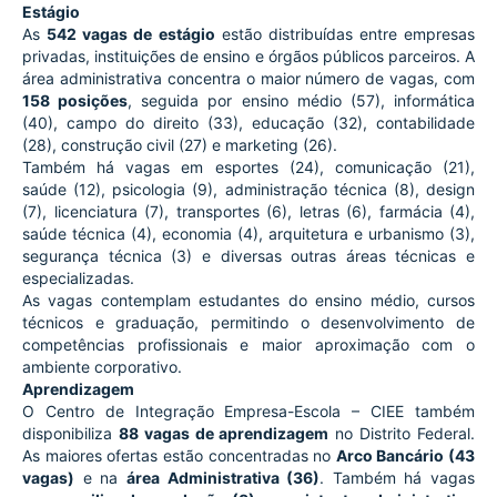
Estágio
As 
542 vagas de estágio
 estão distribuídas entre empresas 
privadas, instituições de ensino e órgãos públicos parceiros. A 
área administrativa concentra o maior número de vagas, com 
158 posições
, seguida por ensino médio (57), informática 
(40), campo do direito (33), educação (32), contabilidade 
(28), construção civil (27) e marketing (26).
Também há vagas em esportes (24), comunicação (21), 
saúde (12), psicologia (9), administração técnica (8), design 
(7), licenciatura (7), transportes (6), letras (6), farmácia (4), 
saúde técnica (4), economia (4), arquitetura e urbanismo (3), 
segurança técnica (3) e diversas outras áreas técnicas e 
especializadas.
As vagas contemplam estudantes do ensino médio, cursos 
técnicos e graduação, permitindo o desenvolvimento de 
competências profissionais e maior aproximação com o 
ambiente corporativo.
Aprendizagem
O Centro de Integração Empresa-Escola – CIEE também 
disponibiliza 
88 vagas de aprendizagem
 no Distrito Federal. 
As maiores ofertas estão concentradas no 
Arco Bancário (43 
vagas)
 e na 
área Administrativa (36)
. Também há vagas 