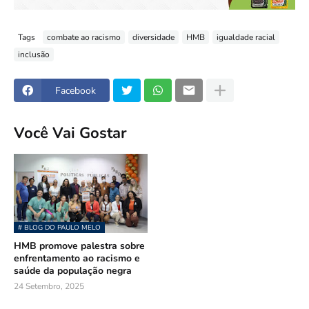
Tags
combate ao racismo
diversidade
HMB
igualdade racial
inclusão
Facebook
Você Vai Gostar
# BLOG DO PAULO MELO
HMB promove palestra sobre
enfrentamento ao racismo e
saúde da população negra
24 Setembro, 2025