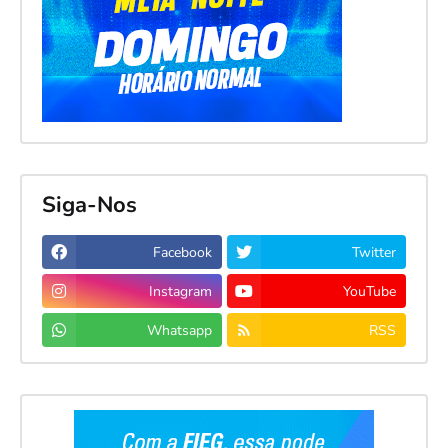
Siga-Nos
Facebook
Twitter
Instagram
YouTube
Whatsapp
RSS