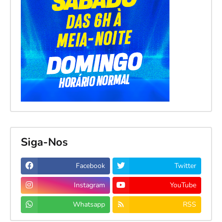
Siga-Nos
Facebook
Twitter
Instagram
YouTube
Whatsapp
RSS