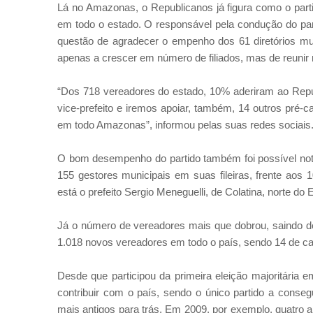
Lá no Amazonas, o Republicanos já figura como o part
em todo o estado. O responsável pela condução do par
questão de agradecer o empenho dos 61 diretórios mun
apenas a crescer em número de filiados, mas de reunir
“Dos 718 vereadores do estado, 10% aderiram ao Repub
vice-prefeito e iremos apoiar, também, 14 outros pré-c
em todo Amazonas”, informou pelas suas redes sociais
O bom desempenho do partido também foi possível not
155 gestores municipais em suas fileiras, frente aos
está o prefeito Sergio Meneguelli, de Colatina, norte do 
Já o número de vereadores mais que dobrou, saindo de
1.018 novos vereadores em todo o país, sendo 14 de ca
Desde que participou da primeira eleição majoritária 
contribuir com o país, sendo o único partido a conseg
mais antigos para trás. Em 2009, por exemplo, quatro a