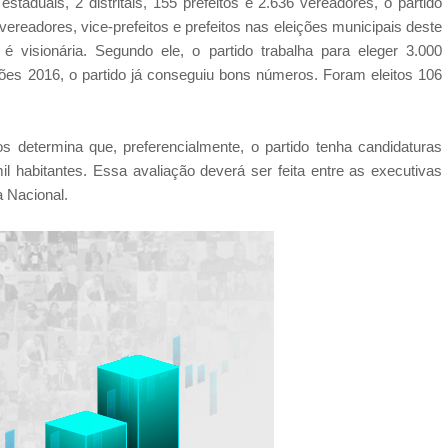
taduais, 2 distritais, 155 prefeitos e 2.636 vereadores, o partido
 vereadores, vice-prefeitos e prefeitos nas eleições municipais deste
 visionária. Segundo ele, o partido trabalha para eleger 3.000
ções 2016, o partido já conseguiu bons números. Foram eleitos 106
 determina que, preferencialmente, o partido tenha candidaturas
l habitantes. Essa avaliação deverá ser feita entre as executivas
a Nacional.