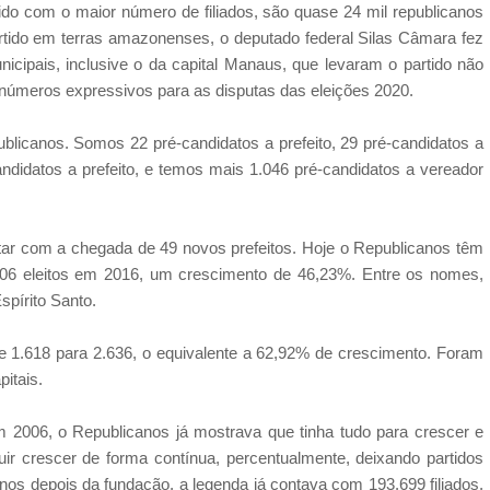
ido com o maior número de filiados, são quase 24 mil republicanos
tido em terras amazonenses, o deputado federal Silas Câmara fez
icipais, inclusive o da capital Manaus, que levaram o partido não
 números expressivos para as disputas das eleições 2020.
licanos. Somos 22 pré-candidatos a prefeito, 29 pré-candidatos a
andidatos a prefeito, e temos mais 1.046 pré-candidatos a vereador
.
ar com a chegada de 49 novos prefeitos. Hoje o Republicanos têm
 106 eleitos em 2016, um crescimento de 46,23%. Entre os nomes,
Espírito Santo.
 1.618 para 2.636, o equivalente a 62,92% de crescimento. Foram
pitais.
em 2006, o Republicanos já mostrava que tinha tudo para crescer e
uir crescer de forma contínua, percentualmente, deixando partidos
nos depois da fundação, a legenda já contava com 193.699 filiados,