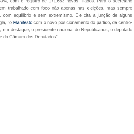
0%, com o registro de 171.663 novos filiados. Para o secretário
o tem trabalhado com foco não apenas nas eleições, mas sempre
 com equilíbrio e sem extremismo. Ele cita a junção de alguns
gla, “o
Manifesto
com o novo posicionamento do partido, de centro-
, em destaque, o presidente nacional do Republicanos, o deputado
nte da Câmara dos Deputados”.