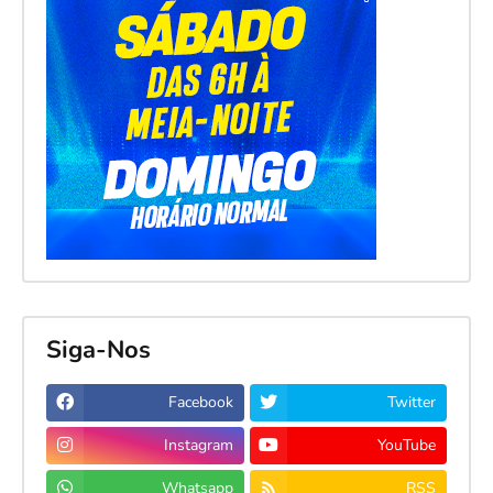
Siga-Nos
Facebook
Twitter
Instagram
YouTube
Whatsapp
RSS