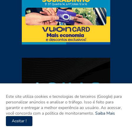
Este site utiliza cookies e tecnologias de terceiros (Google) para
personalizar anúncios e analisar o tráfego. Isso é feito para
garantir e entregar a melhor experiência ao usuário. Ao acessar,
você concorda com a política de monitoramento.
Saiba Mais
Aceitar !