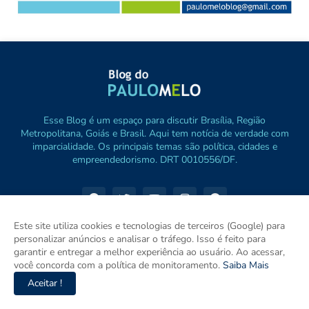
Esse Blog é um espaço para discutir Brasília, Região
Metropolitana, Goiás e Brasil. Aqui tem notícia de verdade com
imparcialidade. Os principais temas são política, cidades e
empreendedorismo. DRT 0010556/DF.
Este site utiliza cookies e tecnologias de terceiros (Google) para
personalizar anúncios e analisar o tráfego. Isso é feito para
garantir e entregar a melhor experiência ao usuário. Ao acessar,
você concorda com a política de monitoramento.
Saiba Mais
Aceitar !