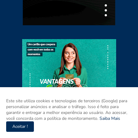
Este site utiliza cookies e tecnologias de terceiros (Google) para
personalizar anúncios e analisar o tráfego. Isso é feito para
garantir e entregar a melhor experiência ao usuário. Ao acessar,
você concorda com a política de monitoramento.
Saiba Mais
Aceitar !