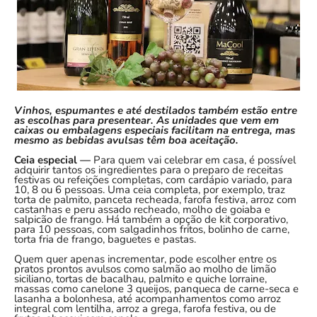
Vinhos, espumantes e até destilados também estão entre
as escolhas para presentear. As unidades que vem em
caixas ou embalagens especiais facilitam na entrega, mas
mesmo as bebidas avulsas têm boa aceitação.
Ceia especial —
Para quem vai celebrar em casa, é possível
adquirir tantos os ingredientes para o preparo de receitas
festivas ou refeições completas, com cardápio variado, para
10, 8 ou 6 pessoas. Uma ceia completa, por exemplo, traz
torta de palmito, panceta recheada, farofa festiva, arroz com
castanhas e peru assado recheado, molho de goiaba e
salpicão de frango. Há também a opção de kit corporativo,
para 10 pessoas, com salgadinhos fritos, bolinho de carne,
torta fria de frango, baguetes e pastas.
Quem quer apenas incrementar, pode escolher entre os
pratos prontos avulsos como salmão ao molho de limão
siciliano, tortas de bacalhau, palmito e quiche lorraine,
massas como canelone 3 queijos, panqueca de carne-seca e
lasanha a bolonhesa, até acompanhamentos como arroz
integral com lentilha, arroz a grega, farofa festiva, ou de