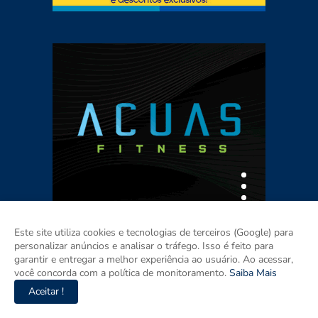
Este site utiliza cookies e tecnologias de terceiros (Google) para
personalizar anúncios e analisar o tráfego. Isso é feito para
garantir e entregar a melhor experiência ao usuário. Ao acessar,
você concorda com a política de monitoramento.
Saiba Mais
Aceitar !