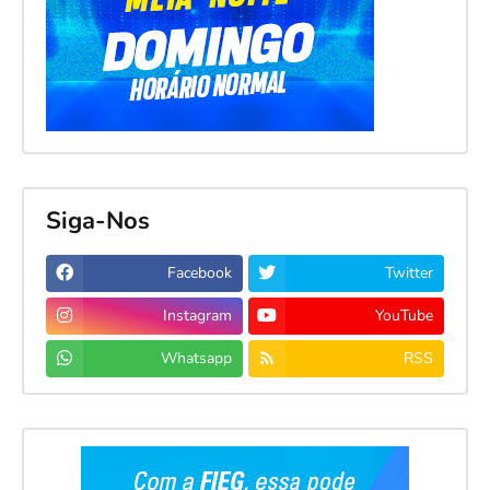
Siga-Nos
Facebook
Twitter
Instagram
YouTube
Whatsapp
RSS