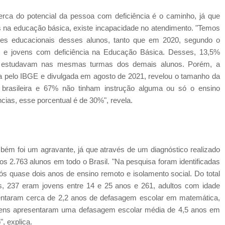
erca do potencial da pessoa com deficiência é o caminho, já que
na educação básica, existe incapacidade no atendimento. "Temos
des educacionais desses alunos, tanto que em 2020, segundo o
as e jovens com deficiência na Educação Básica. Desses, 13,5%
% estudavam nas mesmas turmas dos demais alunos. Porém, a
 pelo IBGE e divulgada em agosto de 2021, revelou o tamanho da
 brasileira e 67% não tinham instrução alguma ou só o ensino
cias, esse porcentual é de 30%", revela.
m foi um agravante, já que através de um diagnóstico realizado
os 2.763 alunos em todo o Brasil. "Na pesquisa foram identificadas
 quase dois anos de ensino remoto e isolamento social. Do total
s, 237 eram jovens entre 14 e 25 anos e 261, adultos com idade
sentaram cerca de 2,2 anos de defasagem escolar em matemática,
ovens apresentaram uma defasagem escolar média de 4,5 anos em
, explica.