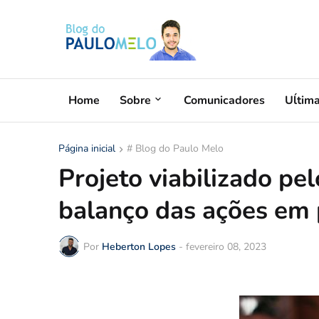
Home
Sobre
Comunicadores
Uĺtim
Página inicial
# Blog do Paulo Melo
Projeto viabilizado pe
balanço das ações em 
Por
Heberton Lopes
-
fevereiro 08, 2023