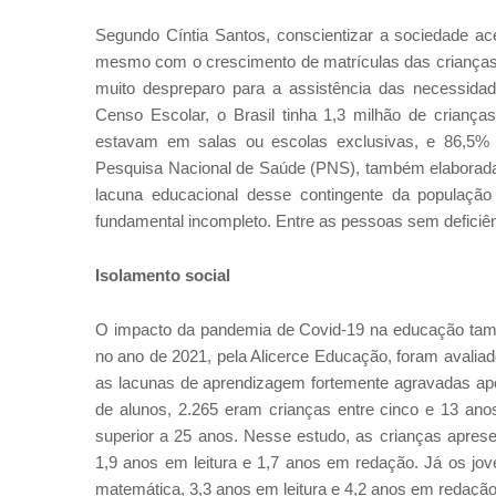
Segundo Cíntia Santos, conscientizar a sociedade ac
mesmo com o crescimento de matrículas das crianças 
muito despreparo para a assistência das necessida
Censo Escolar, o Brasil tinha 1,3 milhão de crianç
estavam em salas ou escolas exclusivas, e 86,5
Pesquisa Nacional de Saúde (PNS), também elaborada
lacuna educacional desse contingente da população
fundamental incompleto. Entre as pessoas sem deficiên
Isolamento social
O impacto da pandemia de Covid-19 na educação també
no ano de 2021, pela Alicerce Educação, foram avaliad
as lacunas de aprendizagem fortemente agravadas após
de alunos, 2.265 eram crianças entre cinco e 13 ano
superior a 25 anos. Nesse estudo, as crianças apre
1,9 anos em leitura e 1,7 anos em redação. Já os j
matemática, 3,3 anos em leitura e 4,2 anos em redação"