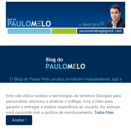
O Blog do Paulo Melo produz jornalismo independente, ágil e
contextualizado sobre Brasília, Região Metropolitana, Goiás e
Brasil. Com informação verificada, pluralidade e compromisso
Este site utiliza cookies e tecnologias de terceiros (Google) para
com o interesse público, destaca os principais fatos de política,
personalizar anúncios e analisar o tráfego. Isso é feito para
cidades e empreendedorismo. DRT 0010556/DF.
garantir e entregar a melhor experiência ao usuário. Ao acessar,
você concorda com a política de monitoramento.
Saiba Mais
Aceitar !