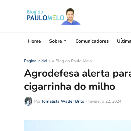
Home
Sobre
Comunicadores
Uĺtim
Página inicial
# Blog do Paulo Melo
Agrodefesa alerta par
cigarrinha do milho
Por
Jornalista Walter Brito
-
fevereiro 22, 2024