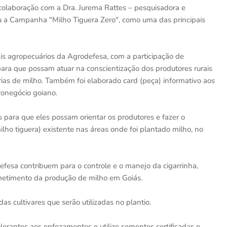
 colaboração com a Dra. Jurema Rattes – pesquisadora e
iou a Campanha "Milho Tiguera Zero", como uma das principais
uais agropecuários da Agrodefesa, com a participação de
ara que possam atuar na conscientização dos produtores rurais
rias de milho. Também foi elaborado card (peça) informativo aos
ronegócio goiano.
s para que eles possam orientar os produtores e fazer o
lho tiguera) existente nas áreas onde foi plantado milho, no
defesa contribuem para o controle e o manejo da cigarrinha,
metimento da produção de milho em Goiás.
as cultivares que serão utilizadas no plantio.
olerantes aos enfezamentos e utilize sementes certificadas e