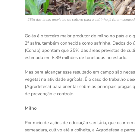
25% das áreas previstas de cultivo para a safrinha já foram seme
Goiás é o terceiro maior produtor de milho no país e o
2ª safra, também conhecida como safrinha. Dados do
(Conab) apontam que 25% das áreas previstas de cult
estimada em 8,39 milhões de toneladas no estado.
Mas para alcançar esse resultado em campo são necess
vegetal na atividade agrícola. É o caso do trabalho d
(Agrodefesa) para orientar sobre as principais pragas 
de prevenção e controle.
Milho
Por meio de ações de educação sanitária, que ocorrem 
semeadura, cultivo até a colheita, a Agrodefesa e parc