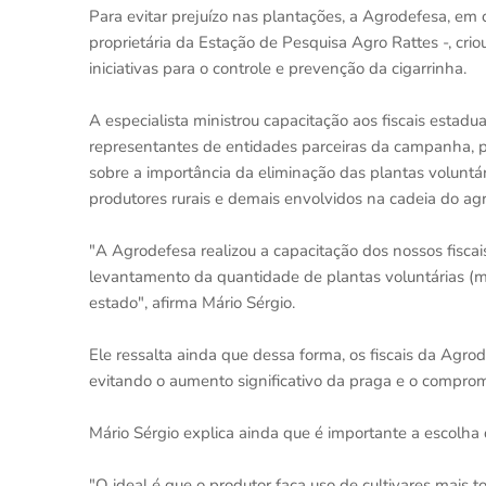
Para evitar prejuízo nas plantações, a Agrodefesa, em
proprietária da Estação de Pesquisa Agro Rattes -, cr
iniciativas para o controle e prevenção da cigarrinha.
A especialista ministrou capacitação aos fiscais estad
representantes de entidades parceiras da campanha, p
sobre a importância da eliminação das plantas voluntá
produtores rurais e demais envolvidos na cadeia do ag
"A Agrodefesa realizou a capacitação dos nossos fiscai
levantamento da quantidade de plantas voluntárias (mi
estado", afirma Mário Sérgio.
Ele ressalta ainda que dessa forma, os fiscais da Agro
evitando o aumento significativo da praga e o compro
Mário Sérgio explica ainda que é importante a escolha d
"O ideal é que o produtor faça uso de cultivares mais t