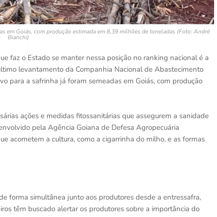
adas em Goiás, com produção estimada em 8,39 milhões de toneladas (Foto: André
Bianchi)
 que faz o Estado se manter nessa posição no ranking nacional é a
 último levantamento da Companhia Nacional de Abastecimento
ivo para a safrinha já foram semeadas em Goiás, com produção
árias ações e medidas fitossanitárias que assegurem a sanidade
esenvolvido pela Agência Goiana de Defesa Agropecuária
que acometem a cultura, como a cigarrinha do milho, e as formas
de forma simultânea junto aos produtores desde a entressafra,
eiros têm buscado alertar os produtores sobre a importância do