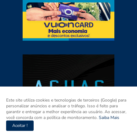
Este site utiliza cookies e tecnologias de terceiros (Google) para
personalizar anúncios e analisar o tráfego. Isso é feito para
garantir e entregar a melhor experiência ao usuário. Ao acessar,
você concorda com a política de monitoramento.
Saiba Mais
Aceitar !