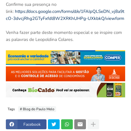
Confirme sua presença no
link:
https://docs.google.com/forms/d/e/1FAIpQLSeDN_vj8a9t
cO-3dvcjRhg2GTyFxfdl8W2XRKhUHPg-UXkbkQ/viewform
Venha fazer parte deste momento especial e se inspire com
as palavras de Leopoldina Colares.
Tags
# Blog do Paulo Melo
Facebook