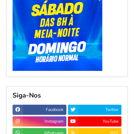
Siga-Nos
Facebook
Twitter
Instagram
YouTube
Whatsapp
RSS