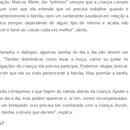
ação, Marcos Meier, dar “prêmios” sempre que a criança cumpre
zer com que ela entenda que só precisa trabalhar quando é
ertencimento à família, nem um sentimento saudável em relação a
a fica sempre dependente de algum tipo de retorno e acaba não
cer e fazer as coisas cada vez melhor”, alerta.
binados e diálogos, algumas tarefas do dia a dia não devem ser
. “Tarefas domésticas como lavar a louça, varrer ou juntar os
ções da criança, ela precisa participar. Podemos elogiar, brincar,
com que ela se sinta pertencente à família. Mas premiar a tarefa,
ão corriqueiras e que fogem às rotinas diárias da criança. Ajudar o
o no dia a dia, mas podem aparecer e, aí sim, serem recompensadas.
 um brinquedo. Isso precisa ser combinado com a criança. Assim,
s tarefas comuns que ela tem”, explica.
s?