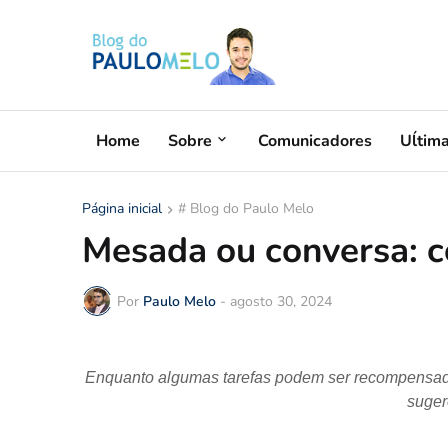
Home
Sobre
Comunicadores
Uĺtim
Página inicial
# Blog do Paulo Melo
Mesada ou conversa: c
Por
Paulo Melo
-
agosto 30, 2024
Enquanto algumas tarefas podem ser recompensadas
suger