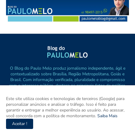
O Blog do Paulo Melo produz jornalismo independente, ágil e
contextualizado sobre Brasília, Região Metropolitana, Goiás e
Brasil. Com informação verificada, pluralidade e compromisso
com o interesse público, destaca os principais fatos de política,
cidades e empreendedorismo. DRT 0010556/DF.
Este site utiliza cookies e tecnologias de terceiros (Google) para
personalizar anúncios e analisar o tráfego. Isso é feito para
garantir e entregar a melhor experiência ao usuário. Ao acessar,
você concorda com a política de monitoramento.
Saiba Mais
Aceitar !