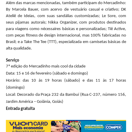
Além das marcas mencionadas, também participam do
Mercadinho
:
By Marcela Bauer, com acervo de vestuário casual e criativo; DK
Ateliê de Ideias, com suas sandálias customizadas; Le Sore, com
seus pijamas autorais; Nikka Organizer, com produtos destinados
para viagens como nécessaires básicas e personalizadas; Tiê Active,
com peças fitness de design internacional, mas 100% fabricadas no
Brasil; e a Take The Tee (TTT), especializada em camisetas básicas de
alta qualidade.
Serviço
7ª edição do
Mercadinho
mais cool da cidade
Data: 15 e 16 de fevereiro (sábado e domingo)
Horário: das 10 às 19 horas (sábado) e das 11 às 17 horas
(domingo)
Local: Decorado da Praça 232 da Bambuí (Rua C-237, número 156,
Jardim América – Goiânia, Goiás)
Entrada gratuita