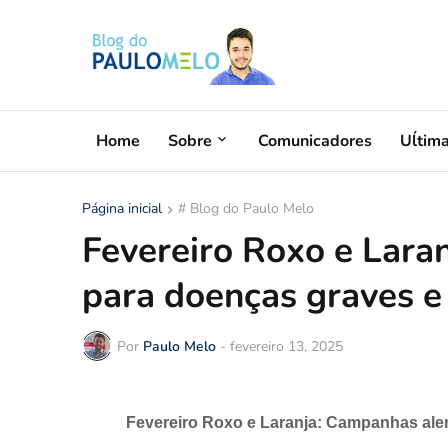
Home
Sobre
Comunicadores
Uĺtim
Página inicial
# Blog do Paulo Melo
Fevereiro Roxo e Lara
para doenças graves e 
Por
Paulo Melo
-
fevereiro 13, 2025
Fevereiro Roxo e Laranja: Campanhas aler