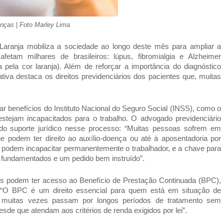
oenças
|
Foto Marley Lima
aranja mobiliza a sociedade ao longo deste mês para ampliar a
etam milhares de brasileiros: lúpus, fibromialgia e Alzheimer
 pela cor laranja). Além de reforçar a importância do diagnóstico
tiva destaca os direitos previdenciários dos pacientes que, muitas
r benefícios do Instituto Nacional do Seguro Social (INSS), como o
 estejam incapacitados para o trabalho. O advogado previdenciário
 do suporte jurídico nesse processo: “Muitas pessoas sofrem em
ue podem ter direito ao auxílio-doença ou até à aposentadoria por
podem incapacitar permanentemente o trabalhador, e a chave para
 fundamentados e um pedido bem instruído”.
es podem ter acesso ao Benefício de Prestação Continuada (BPC),
. “O BPC é um direito essencial para quem está em situação de
ue muitas vezes passam por longos períodos de tratamento sem
sde que atendam aos critérios de renda exigidos por lei”.