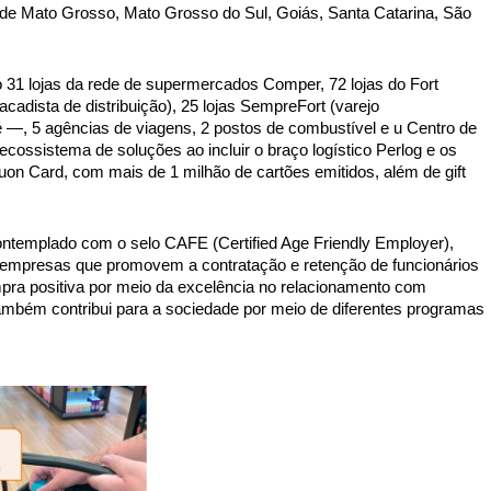
 de Mato Grosso, Mato Grosso do Sul, Goiás, Santa Catarina, São
o 31 lojas da rede de supermercados Comper, 72 lojas do Fort
tacadista de distribuição), 25 lojas SempreFort (varejo
lé —, 5 agências de viagens, 2 postos de combustível e u Centro de
ecossistema de soluções ao incluir o braço logístico Perlog e os
 Vuon Card, com mais de 1 milhão de cartões emitidos, além de gift
 contemplado com o selo CAFE (Certified Age Friendly Employer),
 a empresas que promovem a contratação e retenção de funcionários
ra positiva por meio da excelência no relacionamento com
 também contribui para a sociedade por meio de diferentes programas