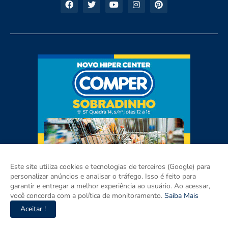
Este site utiliza cookies e tecnologias de terceiros (Google) para
personalizar anúncios e analisar o tráfego. Isso é feito para
garantir e entregar a melhor experiência ao usuário. Ao acessar,
você concorda com a política de monitoramento.
Saiba Mais
Aceitar !