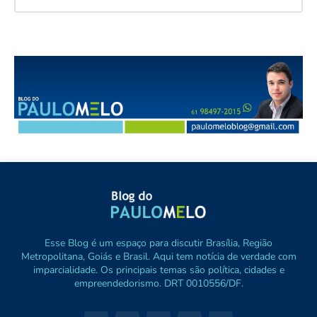
Esse Blog é um espaço para discutir Brasília, Região
Metropolitana, Goiás e Brasil. Aqui tem notícia de verdade com
imparcialidade. Os principais temas são política, cidades e
empreendedorismo. DRT 0010556/DF.