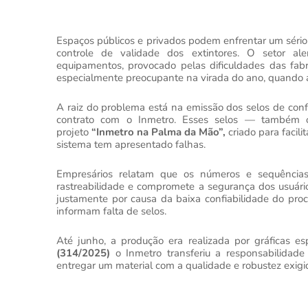
Espaços públicos e privados podem enfrentar um séri
controle de validade dos extintores. O setor al
equipamentos, provocado pelas dificuldades das fab
especialmente preocupante na virada do ano, quando au
A raiz do problema está na emissão dos selos de con
contrato com o Inmetro. Esses selos — também o
projeto
“Inmetro na Palma da Mão”,
criado para facili
sistema tem apresentado falhas.
Empresários relatam que os números e sequências 
rastreabilidade e compromete a segurança dos usuári
justamente por causa da baixa confiabilidade do pro
informam falta de selos.
Até junho, a produção era realizada por gráficas 
(314/2025)
o Inmetro
transferiu a responsabilida
entregar um material com a qualidade e robustez exigid