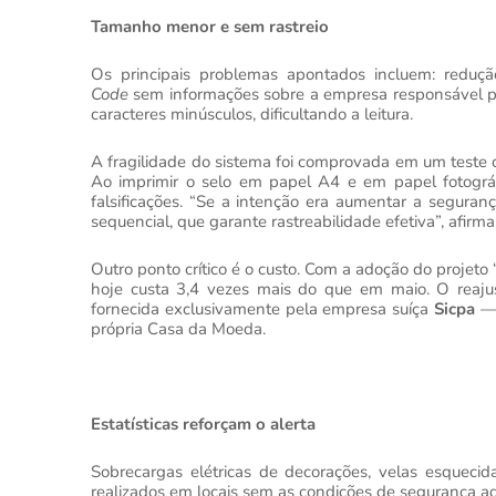
Tamanho menor e sem rastreio
Os principais problemas apontados incluem: redu
Code
sem informações sobre a empresa responsável pel
caracteres minúsculos, dificultando a leitura.
A fragilidade do sistema foi comprovada em um teste
Ao imprimir o selo em papel A4 e em papel fotográfic
falsificações. “Se a intenção era aumentar a seguranç
sequencial, que garante rastreabilidade efetiva”, afirma
Outro ponto crítico é o custo. Com a adoção do projet
hoje custa 3,4 vezes mais do que em maio. O reajus
fornecida exclusivamente pela empresa suíça
Sicpa
— 
própria Casa da Moeda.
Estatísticas reforçam o alerta
Sobrecargas elétricas de decorações, velas esqueci
realizados em locais sem as condições de segurança ad