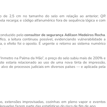
ção de 2,5 cm no tamanho do selo em relação ao anterior;
QR
a recarga; e código alfanumérico fora de sequência lógica e com
 conduzido pelo
consultor de segurança Adilson Medeiros Rocha
.
o, a leitura continuou possível, evidenciando vulnerabilidade a
a, o efeito foi o oposto. É urgente o retorno ao sistema numérico
.
o “Inmetro na Palma da Mão”, o preço do selo subiu mais de 200% e
te estaria relacionado ao uso de uma nova tinta de impressão,
alvo de processos judiciais em diversos países — e aplicada pela
das, extensões improvisadas, cozinhas em pleno vapor e eventos
equadas fazem parte das estatísticas do risco de fim de ano.