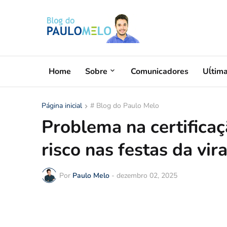
Home
Sobre
Comunicadores
Uĺtim
Página inicial
# Blog do Paulo Melo
Problema na certifica
risco nas festas da vir
Por
Paulo Melo
-
dezembro 02, 2025