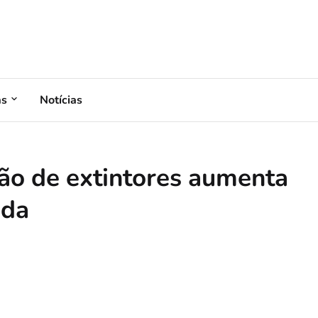
as
Notícias
ção de extintores aumenta
ada