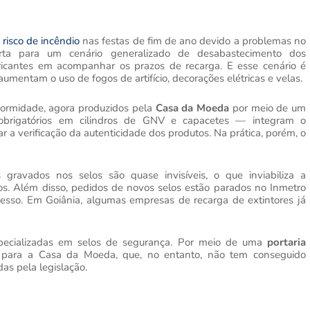
o
risco de incêndio
nas festas de fim de ano devido a problemas no
erta para um cenário generalizado de desabastecimento dos
ricantes em acompanhar os prazos de recarga. E esse cenário é
mentam o uso de fogos de artifício, decorações elétricas e velas.
formidade, agora produzidos pela
Casa da Moeda
por meio de um
brigatórios em cilindros de GNV e capacetes — integram o
tar a verificação da autenticidade dos produtos. Na prática, porém, o
gravados nos selos são quase invisíveis, o que inviabiliza a
os. Além disso, pedidos de novos selos estão parados no Inmetro
cesso. Em Goiânia, algumas empresas de recarga de extintores já
especializadas em selos de segurança. Por meio de uma
portaria
de para a Casa da Moeda, que, no entanto, não tem conseguido
as pela legislação.