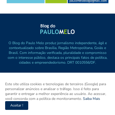
O Blog do Paulo Melo produz jornalismo independente, ágil e
contextualizado sobre Brasília, Região Metropolitana, Goiás e
Brasil. Com informação verificada, pluralidade e compromisso
com o interesse público, destaca os principais fatos de política,
cidades e empreendedorismo. DRT 0010556/DF.
Este site utiliza cookies e tecnologias de terceiros (Google) para
personalizar anúncios e analisar o tráfego. Isso é feito para
garantir e entregar a melhor experiência ao usuário. Ao acessar,
você concorda com a política de monitoramento.
Saiba Mais
Aceitar !