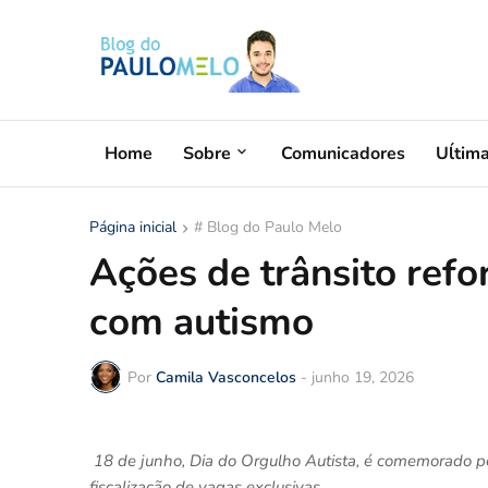
Home
Sobre
Comunicadores
Uĺtim
Página inicial
# Blog do Paulo Melo
Ações de trânsito refo
com autismo
Por
Camila Vasconcelos
-
junho 19, 2026
18 de junho, Dia do Orgulho Autista, é comemorado p
fiscalização de vagas exclusivas