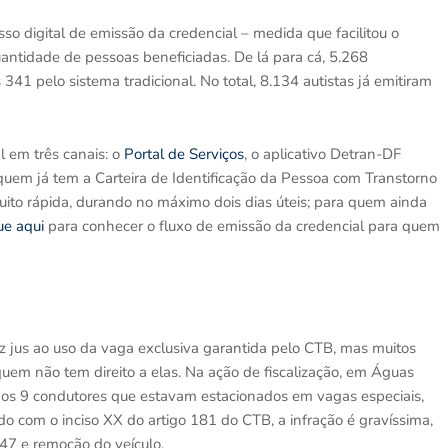
 digital de emissão da credencial – medida que facilitou o
uantidade de pessoas beneficiadas. De lá para cá, 5.268
 341 pelo sistema tradicional. No total, 8.134 autistas já emitiram
l em três canais: o
Portal de Serviços
, o aplicativo Detran-DF
a quem já tem a Carteira de Identificação da Pessoa com Transtorno
uito rápida, durando no máximo dois dias úteis; para quem ainda
ue aqui
para conhecer o fluxo de emissão da credencial para quem
az jus ao uso da vaga exclusiva garantida pelo CTB, mas muitos
m não tem direito a elas. Na ação de fiscalização, em Águas
ados 9 condutores que estavam estacionados em vagas especiais,
o com o inciso XX do artigo 181 do CTB, a infração é gravíssima,
47 e remoção do veículo.