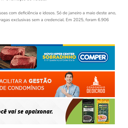
as com deficiência e idosos. Só de janeiro a maio deste ano,
vagas exclusivas sem a credencial. Em 2025, foram 6.906