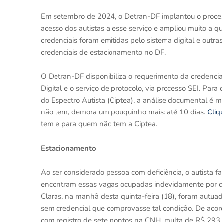
Em setembro de 2024, o Detran-DF implantou o processo
acesso dos autistas a esse serviço e ampliou muito a q
credenciais foram emitidas pelo sistema digital e outras
credenciais de estacionamento no DF.
O Detran-DF disponibiliza o requerimento da credencia
Digital e o serviço de protocolo, via processo SEI. Par
do Espectro Autista (Ciptea), a análise documental é m
não tem, demora um pouquinho mais: até 10 dias.
Cliq
tem e para quem não tem a Ciptea.
Estacionamento
Ao ser considerado pessoa com deficiência, o autista f
encontram essas vagas ocupadas indevidamente por que
Claras, na manhã desta quinta-feira (18), foram autu
sem credencial que comprovasse tal condição. De acord
com registro de sete pontos na CNH, multa de R$ 293,