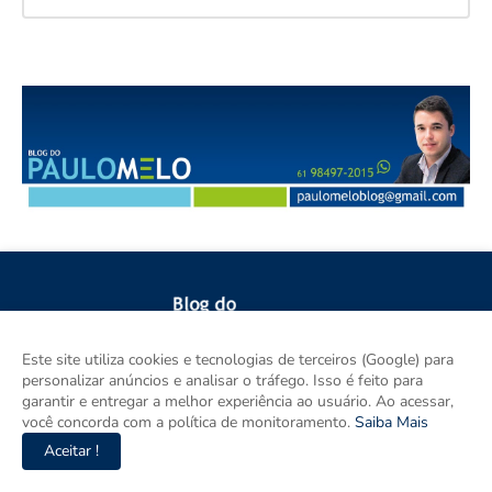
Este site utiliza cookies e tecnologias de terceiros (Google) para
Esse Blog é um espaço para discutir Brasília, Região
personalizar anúncios e analisar o tráfego. Isso é feito para
Metropolitana, Goiás e Brasil. Aqui tem notícia de verdade com
garantir e entregar a melhor experiência ao usuário. Ao acessar,
imparcialidade. Os principais temas são política, cidades e
você concorda com a política de monitoramento.
Saiba Mais
empreendedorismo. DRT 0010556/DF.
Aceitar !