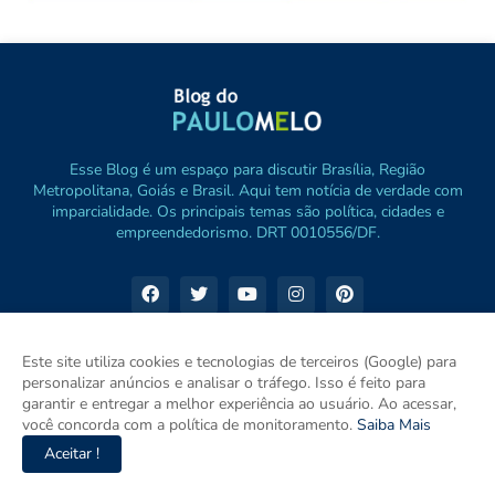
Esse Blog é um espaço para discutir Brasília, Região
Metropolitana, Goiás e Brasil. Aqui tem notícia de verdade com
imparcialidade. Os principais temas são política, cidades e
empreendedorismo. DRT 0010556/DF.
Este site utiliza cookies e tecnologias de terceiros (Google) para
personalizar anúncios e analisar o tráfego. Isso é feito para
garantir e entregar a melhor experiência ao usuário. Ao acessar,
você concorda com a política de monitoramento.
Saiba Mais
Aceitar !