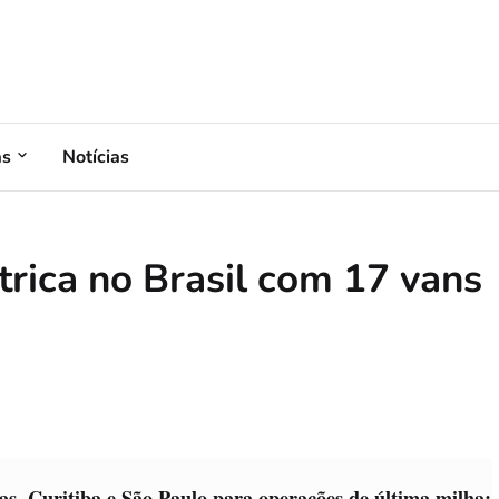
as
Notícias
trica no Brasil com 17 vans
as, Curitiba e São Paulo para operações de última milha;