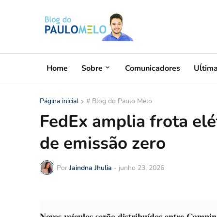
Home
Sobre
Comunicadores
Uĺtim
Página inicial
# Blog do Paulo Melo
FedEx amplia frota elé
de emissão zero
Por
Jaindna Jhulia
-
junho 23, 2026
Novos veículos serão distribuídos entre Campin