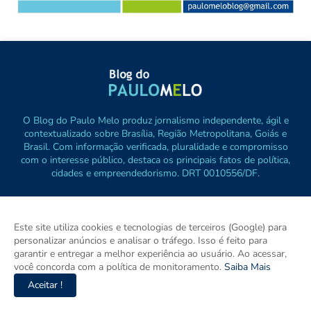
O Blog do Paulo Melo produz jornalismo independente, ágil e
contextualizado sobre Brasília, Região Metropolitana, Goiás e
Brasil. Com informação verificada, pluralidade e compromisso
com o interesse público, destaca os principais fatos de política,
cidades e empreendedorismo. DRT 0010556/DF.
Este site utiliza cookies e tecnologias de terceiros (Google) para
personalizar anúncios e analisar o tráfego. Isso é feito para
garantir e entregar a melhor experiência ao usuário. Ao acessar,
você concorda com a política de monitoramento.
Saiba Mais
Aceitar !