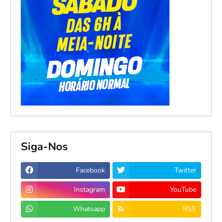
Siga-Nos
Facebook
Twitter
Instagram
YouTube
Whatsapp
RSS