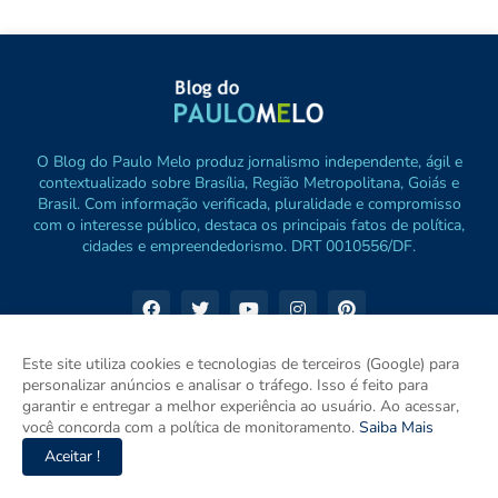
O Blog do Paulo Melo produz jornalismo independente, ágil e
contextualizado sobre Brasília, Região Metropolitana, Goiás e
Brasil. Com informação verificada, pluralidade e compromisso
com o interesse público, destaca os principais fatos de política,
cidades e empreendedorismo. DRT 0010556/DF.
Este site utiliza cookies e tecnologias de terceiros (Google) para
personalizar anúncios e analisar o tráfego. Isso é feito para
garantir e entregar a melhor experiência ao usuário. Ao acessar,
você concorda com a política de monitoramento.
Saiba Mais
Aceitar !