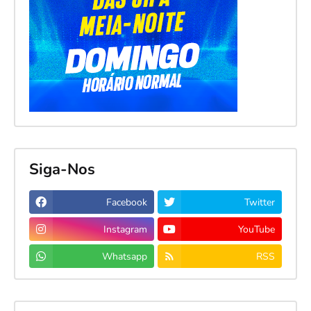
Siga-Nos
Facebook
Twitter
Instagram
YouTube
Whatsapp
RSS