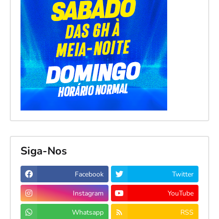
Siga-Nos
Facebook
Twitter
Instagram
YouTube
Whatsapp
RSS