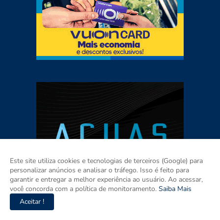
Este site utiliza cookies e tecnologias de terceiros (Google) para
personalizar anúncios e analisar o tráfego. Isso é feito para
garantir e entregar a melhor experiência ao usuário. Ao acessar,
você concorda com a política de monitoramento.
Saiba Mais
Aceitar !