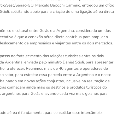
rcio/Sesc/Senac-GO, Marcelo Baiocchi Carneiro, entregou um ofício
cioli, solicitando apoio para a criação de uma ligação aérea direta
conômico e cultural entre Goiás e a Argentina, considerado um dos
xpectativa é que a conexão aérea direta contribua para ampliar o
 o deslocamento de empresários e viajantes entre os dois mercados.
asso no fortalecimento das relações turísticas entre os dois
a Argentina, enviada pelo ministro Daniel Scioli, para apresentar
lhor a oferecer. Reunimos mais de 40 agentes e operadores de
o setor, para estreitar essa parceria entre a Argentina e o nosso
abalhando em novas ações conjuntas, inclusive na realização de
ias conheçam ainda mais os destinos e produtos turísticos do
s argentinos para Goiás e levando cada vez mais goianos para
dade aérea é fundamental para consolidar esse intercâmbio.