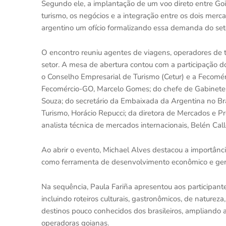
Segundo ele, a implantação de um voo direto entre Goi
turismo, os negócios e a integração entre os dois mer
argentino um ofício formalizando essa demanda do seto
O encontro reuniu agentes de viagens, operadores de t
setor. A mesa de abertura contou com a participação d
o Conselho Empresarial de Turismo (Cetur) e a Fecomé
Fecomércio-GO, Marcelo Gomes; do chefe de Gabinete 
Souza; do secretário da Embaixada da Argentina no Bra
Turismo, Horácio Repucci; da diretora de Mercados e Pr
analista técnica de mercados internacionais, Belén Call
Ao abrir o evento, Michael Alves destacou a importânc
como ferramenta de desenvolvimento econômico e ger
Na sequência, Paula Fariña apresentou aos participante
incluindo roteiros culturais, gastronômicos, de nature
destinos pouco conhecidos dos brasileiros, ampliando a
operadoras goianas.