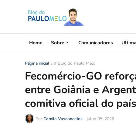
Home
Sobre
Comunicadores
Uĺtim
Página inicial
# Blog do Paulo Melo
Fecomércio-GO reforça
entre Goiânia e Argen
comitiva oficial do paí
Por
Camila Vasconcelos
-
julho 05, 2026