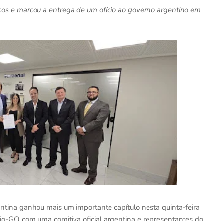
icos e marcou a entrega de um ofício ao governo argentino em
ntina ganhou mais um importante capítulo nesta quinta-feira
io-GO com uma comitiva oficial argentina e representantes do