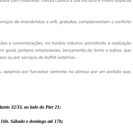
 batata com maionese, massa caseira à sua escolha e molho especial
viços de manobristas e wifi, gratuitos, complementam o conforto
ões e comemorações, no horário noturno, permitindo a realização
em geral, jantares empresariais, lançamento de livros e outros, que
a ou por serviços de buffet externos.
ís, optamos por funcionar somente no almoço por um período que,
junto 32/33, ao lado do Pier 21;
 16h. Sábado e domingo até 17h;