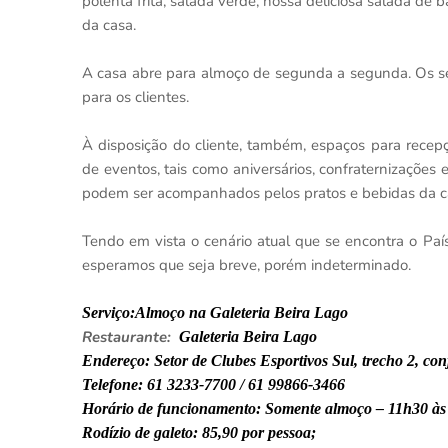
polenta frita, salada verde, nossa deliciosa salada de
da casa.
A casa abre para almoço de segunda a segunda. Os ser
para os clientes.
À disposição do cliente, também, espaços para recepç
de eventos, tais como aniversários, confraternizações 
podem ser acompanhados pelos pratos e bebidas da cas
Tendo em vista o cenário atual que se encontra o Pa
esperamos que seja breve, porém indeterminado.
Serviço:
Almoço na Galeteria Beira Lago
Restaurante:
Galeteria Beira Lago
Endereço: Setor de Clubes Esportivos Sul, trecho 2, con
Telefone: 61 3233-7700 / 61 99866-3466
Horário de funcionamento: Somente almoço – 11h30 às
Rodízio de galeto: 85,90 por pessoa;