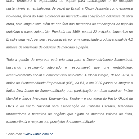
Maior produtora e exportadora de papéis para embalagens e de soluções
sustentáveis em embalagens de papel do Brasil, a Klabin desponta como empresa
inovadora, única do País a oferecer ao mercado uma solução em celuloses de fibra
curta, fibra longa e fluff, além de ser líder nos mercados de embalagens de papelão
ondulado e sacos industriais. Fundada em 1899, possui 22 unidades industriais no
Brasil e uma na Argentina, responsáveis por uma capacidade produtiva anual de 4,2
milhões de toneladas de celulose de mercado e papéis.
Toda a gestão da empresa está orientada para o Desenvolvimento Sustentável,
buscando crescimento integrado e responsável, que une rentabilidade,
desenvolvimento social e compromisso ambiental. A Klabin integra, desde 2014, o
Índice de Sustentabilidade Empresarial (ISE), da B3, e em 2020 passou a integrar o
Índice Dow Jones de Sustentabilidade, com participação em duas carteiras: Índice
Mundial e Índice Mercados Emergentes. Também é signatária do Pacto Global da
ONU e do Pacto Nacional para Erradicação do Trabalho Escravo, buscando
fornecedores e parceiros de negócio que sigam os mesmos valores de ética,
transparência e respeito aos princípios de sustentabilidade.
Saiba mais:
www.klabin.com.br