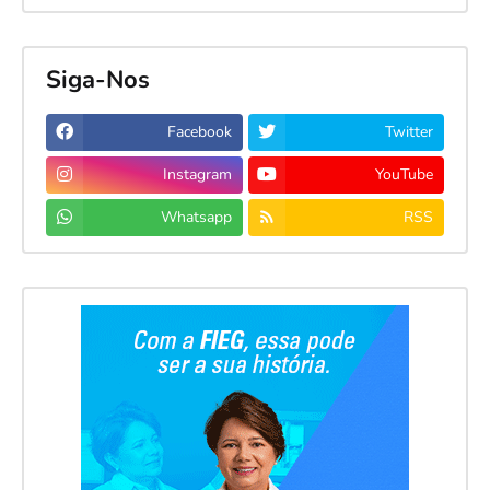
Siga-Nos
Facebook
Twitter
Instagram
YouTube
Whatsapp
RSS