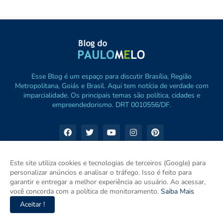
Esse Blog é um espaço para discutir Brasília, Região
Metropolitana, Goiás e Brasil. Aqui tem notícia de verdade com
imparcialidade. Os principais temas são política, cidades e
empreendedorismo. DRT 0010556/DF.
Este site utiliza cookies e tecnologias de terceiros (Google) para
personalizar anúncios e analisar o tráfego. Isso é feito para
garantir e entregar a melhor experiência ao usuário. Ao acessar,
você concorda com a política de monitoramento.
Saiba Mais
Aceitar !